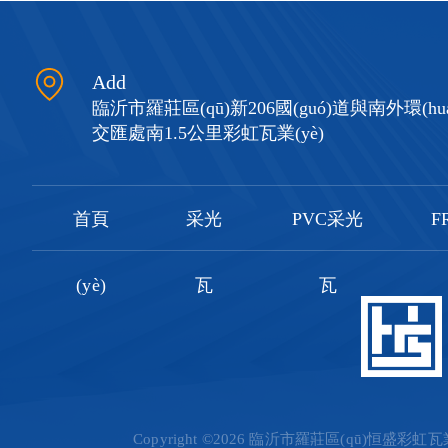
Add
臨沂市羅莊區(qū)新206國(guó)道與南外環(huá
交匯處南1.5公里彩虹瓦業(yè)
首頁
采光
PVC采光
F
(yè)
瓦
瓦
Copyright ©2026 臨沂市羅莊區(qū)恒盛彩虹瓦業(y