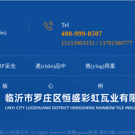
Tel
n)
400-999-8507
15153963333 / 13791580777
RP采光
產(chǎn)品中
應(yīng)用案
板
心
例
è)有限公司 All rights reserved 版權(quán)所有
魯ICP備16046476