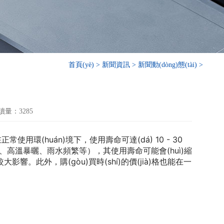
首頁(yè)
>
新聞資訊
>
新聞動(dòng)態(tài)
>
讀量：3285
用環(huán)境下，使用壽命可達(dá) 10 - 30
高溫暴曬、雨水頻繁等），其使用壽命可能會(huì)縮
。此外，購(gòu)買時(shí)的價(jià)格也能在一