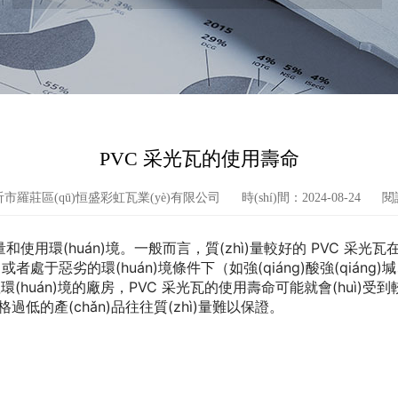
PVC 采光瓦的使用壽命
市羅莊區(qū)恒盛彩虹瓦業(yè)有限公司
時(shí)間：2024-08-24
閱
huán)境。一般而言，質(zhì)量較好的 PVC 采光瓦在正常使
或者處于惡劣的環(huán)境條件下（如強(qiáng)酸強(qiáng)堿、
(huán)境的廠房，PVC 采光瓦的使用壽命可能就會(huì)受到較大影響
格過低的產(chǎn)品往往質(zhì)量難以保證。