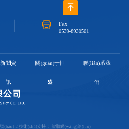
Fax
0539-8930501
新聞資
關(guān)于恒
聯(lián)系我
訊
盛
們
號(hào)-2
技術(shù)支持：
智順網(wǎng)絡(luò)