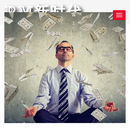
RM新时代
jump.