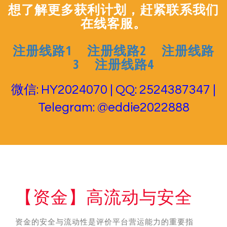
想了解更多获利计划，赶紧联系我们
在线客服。
注册线路1
注册线路2
注册线路
3
注册线路4
微信: HY2024070 | QQ: 2524387347 |
Telegram: @eddie2022888
【资金】高流动与安全
资金的安全与流动性是评价平台营运能力的重要指