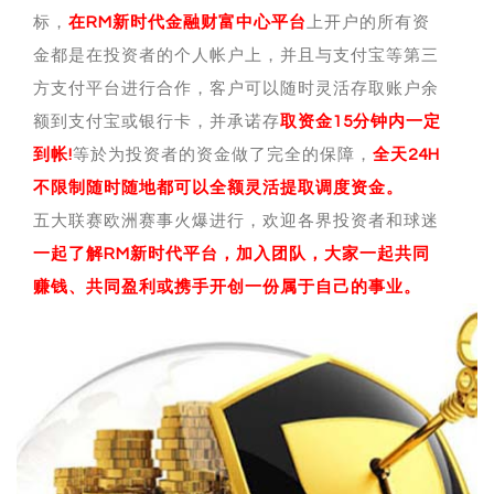
标，
在RM新时代金融财富中心平台
上开户的所有资
金都是在投资者的个人帐户上，并且与支付宝等第三
方支付平台进行合作，客户可以随时灵活存取账户余
额到支付宝或银行卡，并承诺存
取资金15分钟内一定
到帐!
等於为投资者的资金做了完全的保障，
全天24H
不限制随时随地都可以全额灵活提取调度资金。
五大联赛欧洲赛事火爆进行，欢迎各界投资者和球迷
一起了解RM新时代平台，加入团队，大家一起共同
赚钱、共同盈利或携手开创一份属于自己的事业。