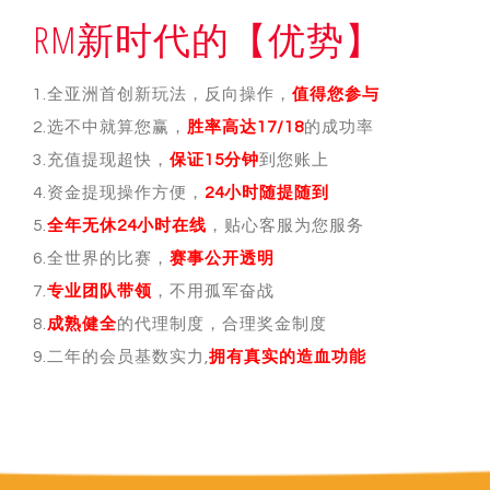
RM新时代的【优势】
1.全亚洲首创新玩法，反向操作，
值得您参与
2.选不中就算您赢，
胜率高达17/18
的成功率
3.充值提现超快，
保证15分钟
到您账上
4.资金提现操作方便，
24小时随提随到
5.
全年无休24小时在线
，贴心客服为您服务
6.全世界的比赛，
赛事公开透明
7.
专业团队带领
，不用孤军奋战
8.
成熟健全
的代理制度，合理奖金制度
9.二年的会员基数实力,
拥有真实的造血功能