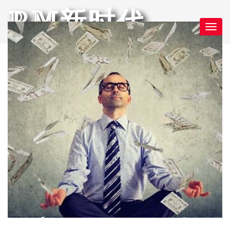
RM新时代
jump.