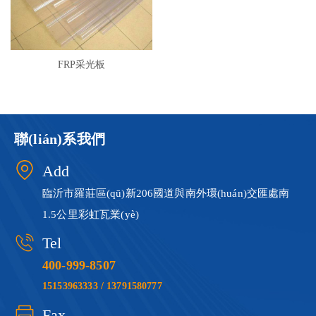
FRP采光板
聯(lián)系我們
Add
臨沂市羅莊區(qū)新206國道與南外環(huán)交匯處南
1.5公里彩虹瓦業(yè)
Tel
400-999-8507
15153963333 / 13791580777
Fax