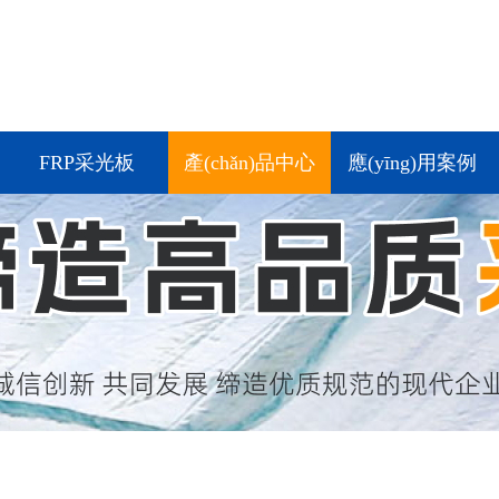
FRP采光板
產(chǎn)品中心
應(yīng)用案例