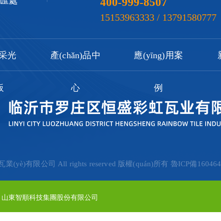
交匯處
400-999-8507
15153963333 / 13791580777
P采光
產(chǎn)品中
應(yīng)用案
板
心
例
(yè)有限公司 All rights reserved 版權(quán)所有
魯ICP備160464
山東智順科技集團股份有限公司