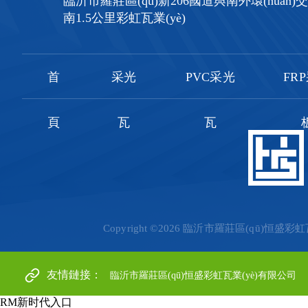
臨沂市羅莊區(qū)新206國道與南外環(huán)
南1.5公里彩虹瓦業(yè)
首
采光
PVC采光
FR
頁
瓦
瓦
Copyright ©2026 臨沂市羅莊區(qū)恒盛彩虹瓦業
友情鏈接：
臨沂市羅莊區(qū)恒盛彩虹瓦業(yè)有限公司
RM新时代入口