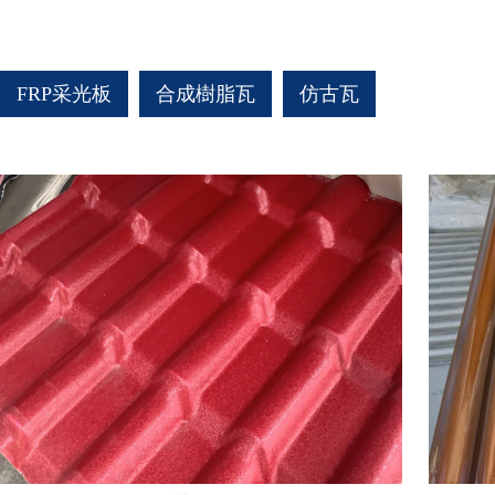
FRP采光板
合成樹脂瓦
仿古瓦