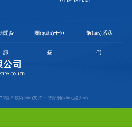
0539-8930501
新聞資
關(guān)于恒
聯(lián)系我
訊
盛
們
76號-2
技術(shù)支持：
智順網(wǎng)絡(luò)