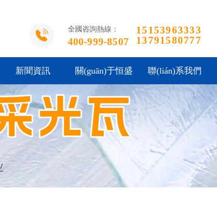
15153963333
全國咨詢熱線：
13791580777
400-999-8507
新聞資訊
關(guān)于恒盛
聯(lián)系我們