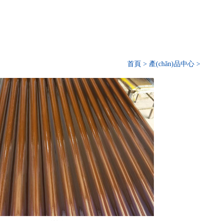
首頁
>
產(chǎn)品中心
>