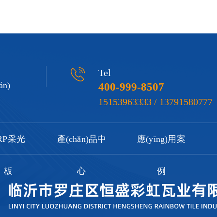
Tel
n)
400-999-8507
15153963333 / 13791580777
RP采光
產(chǎn)品中
應(yīng)用案
板
心
例