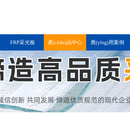
FRP采光板
產(chǎn)品中心
應(yīng)用案例