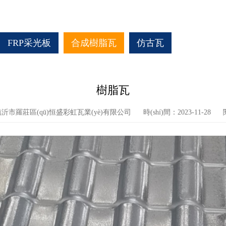
FRP采光板
合成樹脂瓦
仿古瓦
樹脂瓦
：臨沂市羅莊區(qū)恒盛彩虹瓦業(yè)有限公司
時(shí)間：2023-11-28