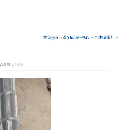
首頁(yè)
>
產(chǎn)品中心
>
合成樹脂瓦
>
閱讀量：4870