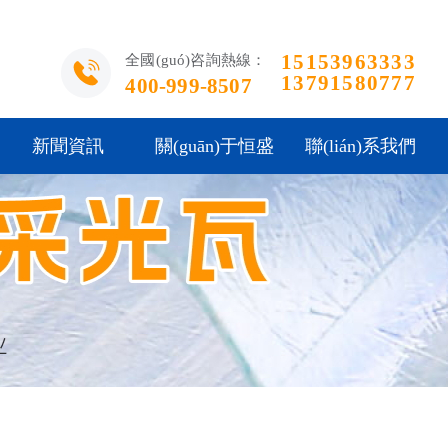
15153963333
全國(guó)咨詢熱線：
13791580777
400-999-8507
新聞資訊
關(guān)于恒盛
聯(lián)系我們