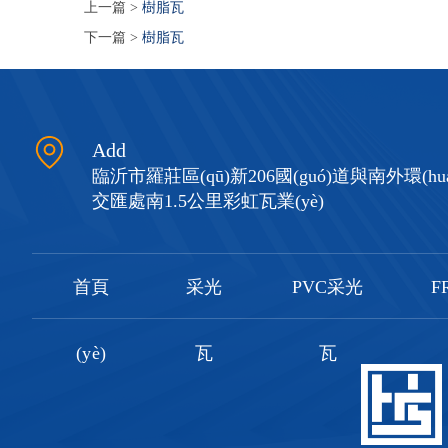
上一篇 >
樹脂瓦
下一篇 >
樹脂瓦
Add
臨沂市羅莊區(qū)新206國(guó)道與南外環(huá
交匯處南1.5公里彩虹瓦業(yè)
首頁
采光
PVC采光
F
(yè)
瓦
瓦