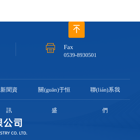
Fax
0539-8930501
新聞資
關(guān)于恒
聯(lián)系我
訊
盛
們