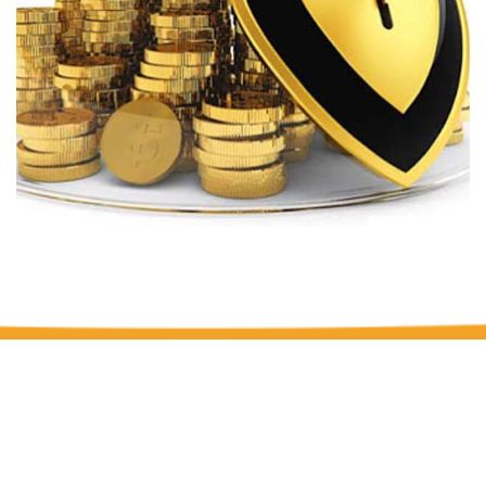
想了解更多获利计划，赶紧联系我们
在线客服。
注册线路1
注册线路2
注册线路
3
注册线路4