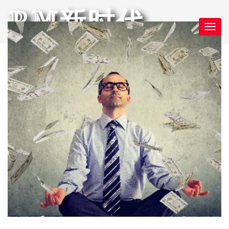
RM新时代
jump.