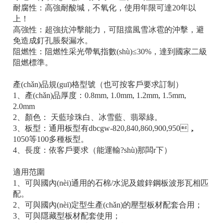
耐腐性：高強耐酸堿，不氧化，使用年限可達20年以
上！
高強性：超強抗沖擊能力，可阻擋風雪冰雹的沖擊，避
免造成釘孔脹裂漏水。
阻燃性：阻燃性采光帶氧指數(shù)≤30%，達到國家二級
阻燃標準。
產(chǎn)品規(guī)格型號（也可按客戶要求訂制）
1、產(chǎn)品厚度：0.8mm, 1.0mm, 1.2mm, 1.5mm,
2.0mm
2、顏色： 天藍珍珠白、冰雪藍、翡翠綠。
3、板型：通用板型有dbcgw-820,840,860,900,950，
1050等100多種板型。
4、長度：依客戶要求（能運輸?shù)那闆r下）
適用范圍
1、可與國內(nèi)通用的石棉/水泥及鍍鋅鋼板波形瓦相匹
配。
2、可與國內(nèi)定型生產(chǎn)的壓型板材配套合用；
3、可與隱藏型板材配套使用；