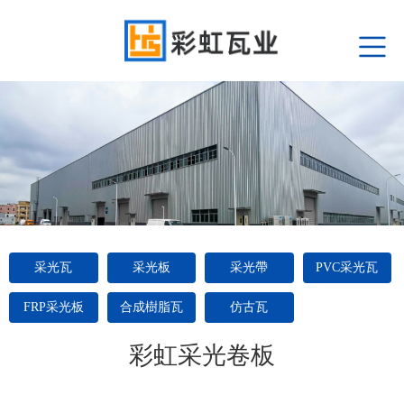
采光瓦
采光板
采光帶
PVC采光瓦
FRP采光板
合成樹脂瓦
仿古瓦
彩虹采光卷板