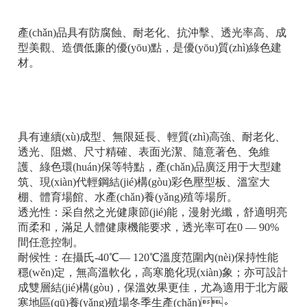
產(chǎn)品具有防腐蝕、耐老化、抗沖擊、透光率高、成
型美觀、造價低廉的優(yōu)點，是優(yōu)質(zhì)綠色建
材。
具有連續(xù)成型、無限延長、輕質(zhì)高強、耐老化、
透光、阻燃、尺寸精確、表面光潔、隨意著色、免維
護、綠色環(huán)保等特點，產(chǎn)品廣泛用于大型建
筑、現(xiàn)代輕鋼結(jié)構(gòu)彩色壓型板、溫室大
棚、體育場館、水產(chǎn)養(yǎng)殖等場所。
透光性：采自然之光健康節(jié)能，漫射光纖，舒適明亮
而柔和，滿足人體健康機能要求，透光率可在0 — 90%
間任意控制。
耐候性：在攝氏-40℃— 120℃溫度范圍內(nèi)保持性能
穩(wěn)定，無高溫軟化，高寒脆化現(xiàn)象；亦可設計
成雙層結(jié)構(gòu)，保溫效果更佳，尤為適用于北方嚴
寒地區(qū)養(yǎng)殖場冬季生產(chǎn)。