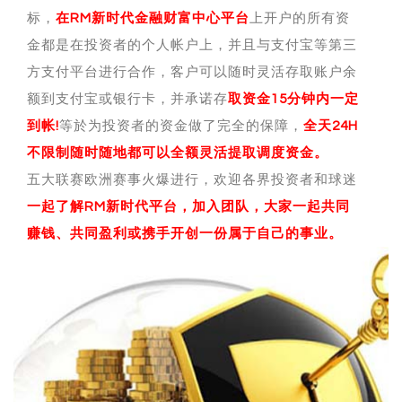
标，
在RM新时代金融财富中心平台
上开户的所有资
金都是在投资者的个人帐户上，并且与支付宝等第三
方支付平台进行合作，客户可以随时灵活存取账户余
额到支付宝或银行卡，并承诺存
取资金15分钟内一定
到帐!
等於为投资者的资金做了完全的保障，
全天24H
不限制随时随地都可以全额灵活提取调度资金。
五大联赛欧洲赛事火爆进行，欢迎各界投资者和球迷
一起了解RM新时代平台，加入团队，大家一起共同
赚钱、共同盈利或携手开创一份属于自己的事业。