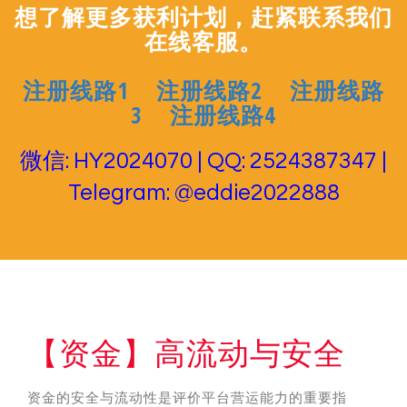
想了解更多获利计划，赶紧联系我们
在线客服。
注册线路1
注册线路2
注册线路
3
注册线路4
微信: HY2024070 | QQ: 2524387347 |
Telegram: @eddie2022888
【资金】高流动与安全
资金的安全与流动性是评价平台营运能力的重要指