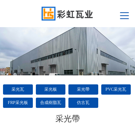
采光瓦
采光板
采光帶
PVC采光瓦
FRP采光板
合成樹脂瓦
仿古瓦
采光帶