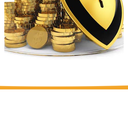
想了解更多获利计划，赶紧联系我们
在线客服。
注册线路1
注册线路2
注册线路
3
注册线路4