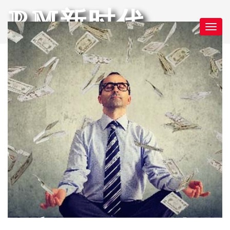
RM新时代
jump.