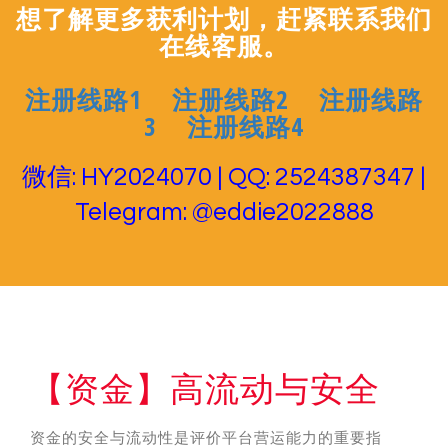
想了解更多获利计划，赶紧联系我们
在线客服。
注册线路1
注册线路2
注册线路
3
注册线路4
微信: HY2024070 | QQ: 2524387347 |
Telegram: @eddie2022888
【资金】高流动与安全
资金的安全与流动性是评价平台营运能力的重要指