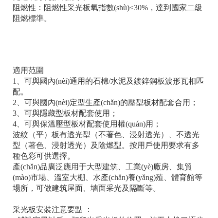
阻燃性：阻燃性采光板氧指數(shù)≤30%，達到國家二級
阻燃標準。
適用范圍
1、可與國內(nèi)通用的石棉/水泥及鍍鋅鋼板波形瓦相匹
配。
2、可與國內(nèi)定型生產(chǎn)的壓型板材配套合用；
3、可與隱藏型板材配套使用；
4、可與保溫壓型板材配套使用權(quán)用；
波紋（平）板有透光型（不著色、浸射透光）、不透光
型（著色、浸射透光）及陰燃型。按用戶使用要求有多
種色彩可供選擇。
產(chǎn)品廣泛應用于大型建筑、工業(yè)廠房、集貿
(mào)市場、溫室大棚、水產(chǎn)養(yǎng)殖、體育館等
場所，可做建筑屋面、墻面采光及隔斷等。
采光板安裝注意要點 ：