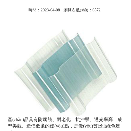
時間：2023-04-08 瀏覽次數(shù)：6572
產(chǎn)品具有防腐蝕、耐老化、抗沖擊、透光率高、成
型美觀、造價低廉的優(yōu)點，是優(yōu)質(zhì)綠色建