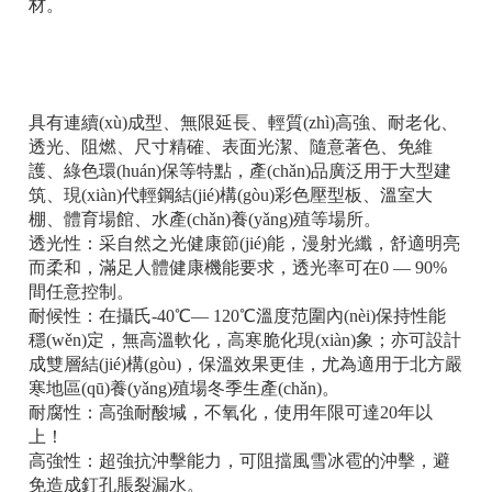
材。
具有連續(xù)成型、無限延長、輕質(zhì)高強、耐老化、
透光、阻燃、尺寸精確、表面光潔、隨意著色、免維
護、綠色環(huán)保等特點，產(chǎn)品廣泛用于大型建
筑、現(xiàn)代輕鋼結(jié)構(gòu)彩色壓型板、溫室大
棚、體育場館、水產(chǎn)養(yǎng)殖等場所。
透光性：采自然之光健康節(jié)能，漫射光纖，舒適明亮
而柔和，滿足人體健康機能要求，透光率可在0 — 90%
間任意控制。
耐候性：在攝氏-40℃— 120℃溫度范圍內(nèi)保持性能
穩(wěn)定，無高溫軟化，高寒脆化現(xiàn)象；亦可設計
成雙層結(jié)構(gòu)，保溫效果更佳，尤為適用于北方嚴
寒地區(qū)養(yǎng)殖場冬季生產(chǎn)。
耐腐性：高強耐酸堿，不氧化，使用年限可達20年以
上！
高強性：超強抗沖擊能力，可阻擋風雪冰雹的沖擊，避
免造成釘孔脹裂漏水。