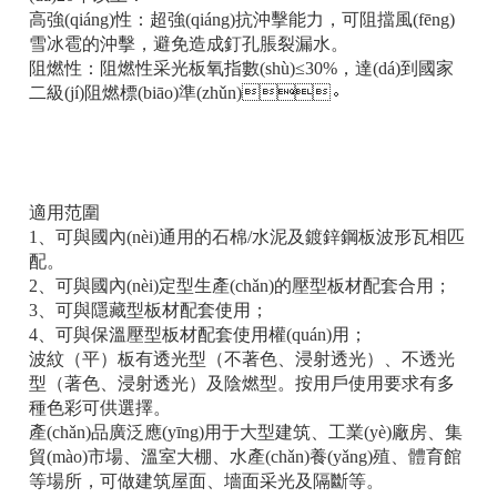
高強(qiáng)性：超強(qiáng)抗沖擊能力，可阻擋風(fēng)
雪冰雹的沖擊，避免造成釘孔脹裂漏水。
阻燃性：阻燃性采光板氧指數(shù)≤30%，達(dá)到國家
二級(jí)阻燃標(biāo)準(zhǔn)。
適用范圍
1、可與國內(nèi)通用的石棉/水泥及鍍鋅鋼板波形瓦相匹
配。
2、可與國內(nèi)定型生產(chǎn)的壓型板材配套合用；
3、可與隱藏型板材配套使用；
4、可與保溫壓型板材配套使用權(quán)用；
波紋（平）板有透光型（不著色、浸射透光）、不透光
型（著色、浸射透光）及陰燃型。按用戶使用要求有多
種色彩可供選擇。
產(chǎn)品廣泛應(yīng)用于大型建筑、工業(yè)廠房、集
貿(mào)市場、溫室大棚、水產(chǎn)養(yǎng)殖、體育館
等場所，可做建筑屋面、墻面采光及隔斷等。