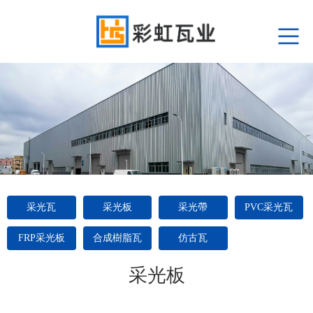
采光瓦
采光板
采光帶
PVC采光瓦
FRP采光板
合成樹脂瓦
仿古瓦
采光板